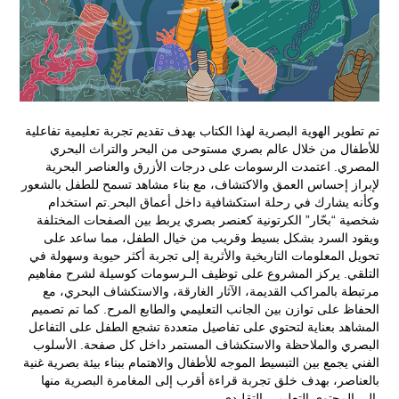
تم تطوير الهوية البصرية لهذا الكتاب بهدف تقديم تجربة تعليمية تفاعلية
للأطفال من خلال عالم بصري مستوحى من البحر والتراث البحري
المصري. اعتمدت الرسومات على درجات الأزرق والعناصر البحرية
لإبراز إحساس العمق والاكتشاف، مع بناء مشاهد تسمح للطفل بالشعور
وكأنه يشارك في رحلة استكشافية داخل أعماق البحر.تم استخدام
شخصية “بحّار” الكرتونية كعنصر بصري يربط بين الصفحات المختلفة
ويقود السرد بشكل بسيط وقريب من خيال الطفل، مما ساعد على
تحويل المعلومات التاريخية والأثرية إلى تجربة أكثر حيوية وسهولة في
التلقي. يركز المشروع على توظيف الـرسومات كوسيلة لشرح مفاهيم
مرتبطة بالمراكب القديمة، الآثار الغارقة، والاستكشاف البحري، مع
الحفاظ على توازن بين الجانب التعليمي والطابع المرح. كما تم تصميم
المشاهد بعناية لتحتوي على تفاصيل متعددة تشجع الطفل على التفاعل
البصري والملاحظة والاستكشاف المستمر داخل كل صفحة. الأسلوب
الفني يجمع بين التبسيط الموجه للأطفال والاهتمام ببناء بيئة بصرية غنية
بالعناصر، بهدف خلق تجربة قراءة أقرب إلى المغامرة البصرية منها
إلى المحتوى التعليمي التقليدي.